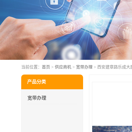
当前位置：
首页
>
供应商机
>
宽带办理
> 西安建章路乐成大
产品分类
宽带办理