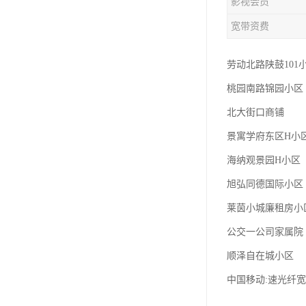
影视会员
宽带资费
劳动北路陕鼓101
桃园南路锦园小区
北大街口商铺
景寓学府东区H小
海纳观景园H小区
旭弘同德国际小区
莱茵小城廉租房小
公交一公司家属院
顺泽自在城小区
中国移动:速光纤