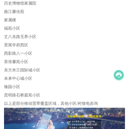
历史博物馆家属院
曲江馨佳苑
家属楼
福苑小区
丈八东路无界小区
景寓学府西区
西影路八一小区
茶张馨苑小区
东方米兰国际城小区
未来中心城小区
臻园小区
昆明路石桥庭苑小区
以上是部分移动宽带覆盖区域，其他小区/村致电咨询