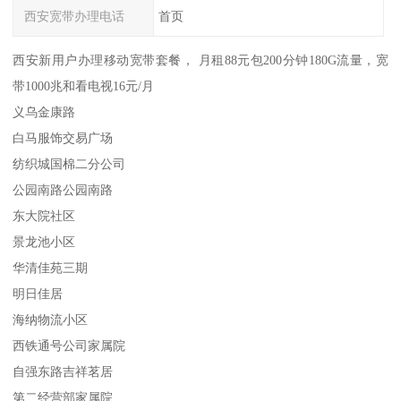
西安宽带办理电话
首页
西安新用户办理移动宽带套餐， 月租88元包200分钟180G流量，宽
带1000兆和看电视16元/月
义乌金康路
白马服饰交易广场
纺织城国棉二分公司
公园南路公园南路
东大院社区
景龙池小区
华清佳苑三期
明日佳居
海纳物流小区
西铁通号公司家属院
自强东路吉祥茗居
第二经营部家属院