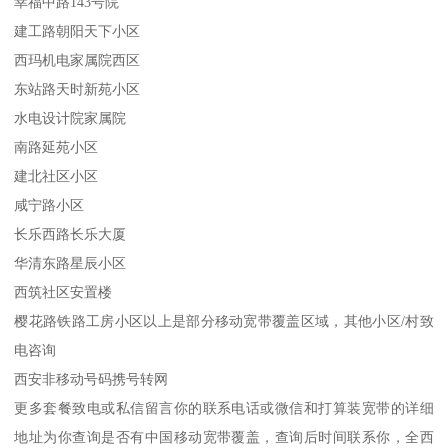
幸福中路143号院
建工路朝阳天下小区
西玛机电家属院西区
东站路天时新苑小区
水电设计院家属院
南路延苑小区
建北社区小区
咸宁路小区
长乐西路长乐大厦
华清东路星辰小区
西筑社区安置楼
樱花路铁路工房小区以上是部分移动宽带覆盖区域，其他小区/村致
电咨询
西安非移动号码携号转网
更多套餐致电或私信留言你的联系电话或微信和打算装宽带的详细
地址为你查询是否有中国移动宽带覆盖，查询后时间联系你，全西