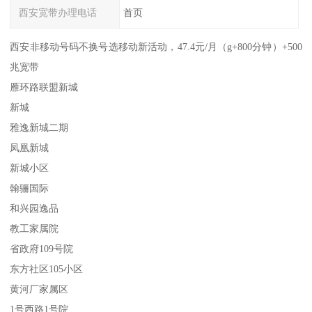
西安宽带办理电话
首页
西安非移动号码不换号选移动新活动，47.4元/月（g+800分钟）+500
兆宽带
雁环路联盟新城
新城
雅逸新城二期
凤凰新城
新城小区
翰骊国际
和兴园逸品
教工家属院
省政府109号院
东方社区105小区
黄河厂家属区
1号西路1号院