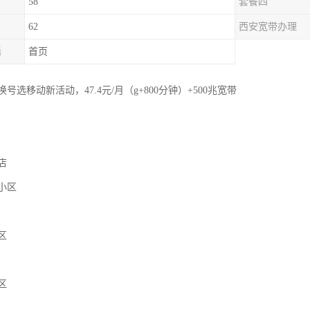
58
套餐四
62
西安宽带办理
话
首页
选移动新活动，47.4元/月（g+800分钟）+500兆宽带
店
小区
区
区