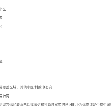
小区
区
区
区
带覆盖区域，其他小区/村致电咨询
号转网
信留言你的联系电话或微信和打算装宽带的详细地址为你查询是否有中国