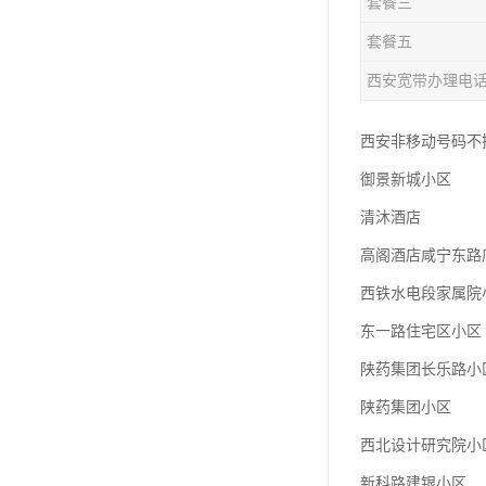
套餐三
套餐五
西安宽带办理电
西安非移动号码不换号
御景新城小区
清沐酒店
高阁酒店咸宁东路
西铁水电段家属院
东一路住宅区小区
陕药集团长乐路小
陕药集团小区
西北设计研究院小
新科路建银小区