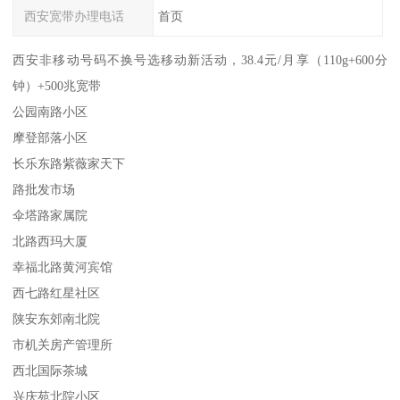
西安宽带办理电话
首页
西安非移动号码不换号选移动新活动，38.4元/月享（110g+600分
钟）+500兆宽带
公园南路小区
摩登部落小区
长乐东路紫薇家天下
路批发市场
伞塔路家属院
北路西玛大厦
幸福北路黄河宾馆
西七路红星社区
陕安东郊南北院
市机关房产管理所
西北国际茶城
兴庆苑北院小区