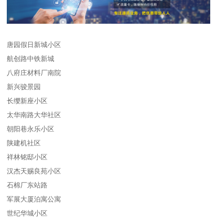
唐园假日新城小区
航创路中铁新城
八府庄材料厂南院
新兴骏景园
长缨新座小区
太华南路大华社区
朝阳巷永乐小区
陕建机社区
祥林铭邸小区
汉杰天赐良苑小区
石棉厂东站路
军展大厦泊寓公寓
世纪华城小区