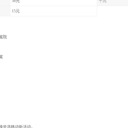
38元
千兆
15元
属院
寓
换号选移动新活动，