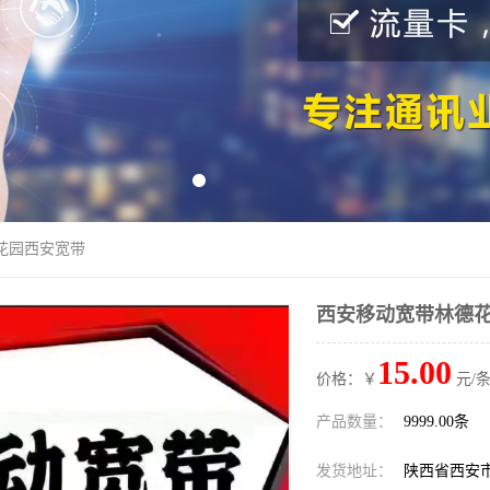
花园西安宽带
西安移动宽带林德
15.00
价格：￥
元/条
产品数量：
9999.00条
发货地址：
陕西省西安