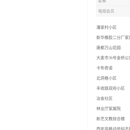
套餐
电视会员
潘家村小区
新华橡胶二分厂家
唐都万山花园
大麦市36号金桥公
卡布奇诺
北洞巷小区
丰收路双府小区
冶金社区
林业厅家属院
新艺文教综合楼
西安非移动号码不