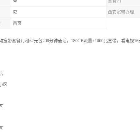
58
套餐四
62
西安宽带办理
话
首页
宽带套餐月租62元包200分钟通话，180GB流量+1000兆宽带，看电视16
店
小区
区
区