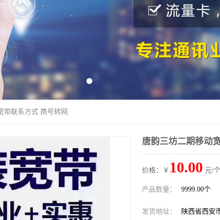
宽带联系方式 携号转网
唐韵三坊二期移动宽
10.00
价格：￥
元/个
产品数量：
9999.00个
发货地址：
陕西省西安