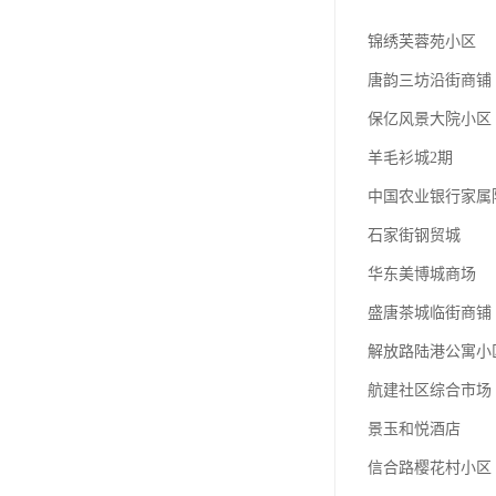
锦绣芙蓉苑小区
唐韵三坊沿街商铺
保亿风景大院小区
羊毛衫城2期
中国农业银行家属
石家街钢贸城
华东美博城商场
盛唐茶城临街商铺
解放路陆港公寓小
航建社区综合市场
景玉和悦酒店
信合路樱花村小区