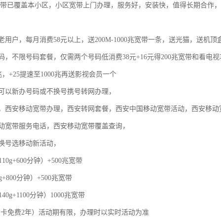
宽带已覆盖本小区，小区宽带上门办理，服务好，安装快，值得长期合作
用户，每月消费58元以上，送200M-1000兆宽带一条，送光猫，送机顶
码，不限号码套餐，仅需两个号码低消费38元+16元得200兆宽带和看电
0兆，+25提速至1000兆再送影视会员一个
可以新办号码或不换号携号转网办理，
，西安移动宽带办理，西安转网套餐，西安中国移动宽带活动，西安移动
动宽带服务电话，西安移动宽带覆盖查询，
换号选移动新活动，
110g+600分钟）+500兆宽带
g+800分钟）+500兆宽带
40g+1100分钟）1000兆宽带
，副卡免费2年）活动期有限，办理时以实时活动为准