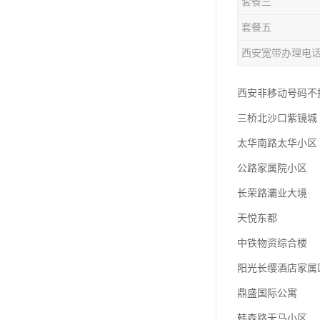
套餐三
套餐五
西安宽带办理电
西安非移动号码不换号
三桥北沙口紫镜城
太华南路太华小区
公路家属院小区
长荣路灞业大境
天悦东都
中铁物资综合楼
阳光长缨酒店家属
鼎盛国际公寓
韩森路天马小区