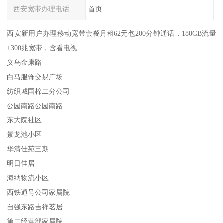
西安宽带办理电话
首页
西安新用户办理移动宽带套餐月租62元包200分钟通话，180GB流量
+300兆宽带，含看电视
义乌金康路
白马服饰交易广场
纺织城国棉二分公司
公园南路公园南路
东大院社区
景龙池小区
华清佳苑三期
明日佳居
海纳物流小区
西铁通号公司家属院
自强东路吉祥茗居
第二经营部家属院