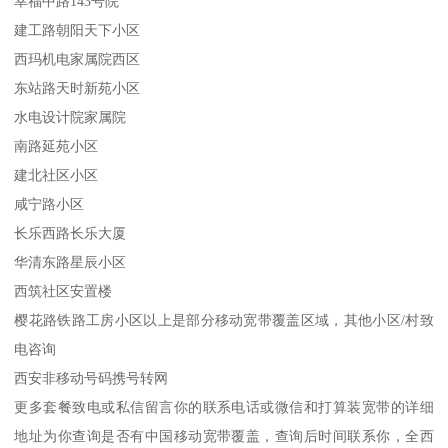
幸福中路143号院
建工路朝阳天下小区
西玛机电家属院西区
东站路天时新苑小区
水电设计院家属院
南路延苑小区
建北社区小区
咸宁路小区
长乐西路长乐大厦
华清东路星辰小区
西筑社区安置楼
樱花路铁路工房小区以上是部分移动宽带覆盖区域，其他小区/村致
电咨询
西安非移动号码携号转网
更多套餐致电或私信留言你的联系电话或微信和打算装宽带的详细
地址为你查询是否有中国移动宽带覆盖，查询后时间联系你，全西