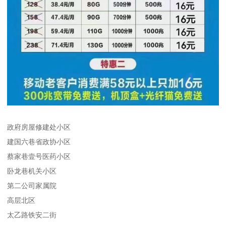
政府房屋修建处小区
建国六巷省政协小区
蔡家巷壹号医药小区
卧龙巷机关小区
第二公司家属院
高层北区
太乙路铁安二街