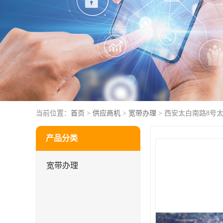
当前位置：
首页
>
供应商机
>
宽带办理
> 西安太白南路8号
产品分类
宽带办理