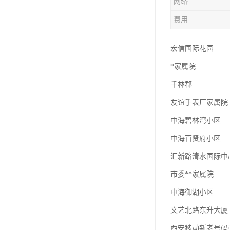
网络
费用
宏信国际花园
*家属院
千林郡
友谊手表厂家属院
中海碧林湾小区
中海百贤府小区
汇新路清水国际中
市委**家属院
中海御湖小区
文艺北路东升大厦
西安移动新老号码