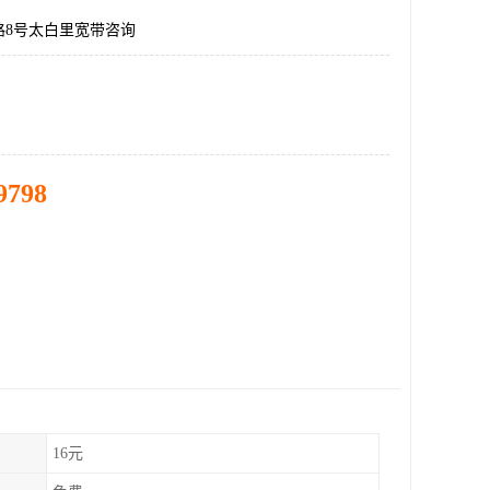
路8号太白里宽带咨询
9798
16元