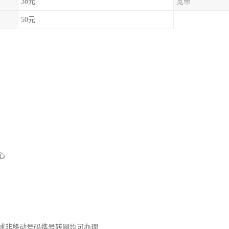
38元
宽带
50元
心
或非移动号码携号转网均可办理