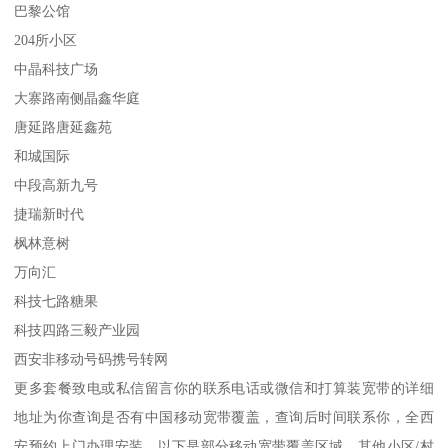
巴黎公馆
204所小区
中晶科技广场
大寨路南侧晶鑫华庭
唐延路唐延鑫苑
和城国际
中段高新九号
捷瑞新时代
枫林意树
万向汇
科技七路糖果
科技四路三毅产业园
西安非移动号码携号转网
更多套餐致电或私信留言你的联系电话或微信和打算装宽带的详细
地址为你查询是否有中国移动宽带覆盖，查询后时间联系你，全西
安预约上门办理安装，以下是部分移动宽带覆盖区域，其他小区/村