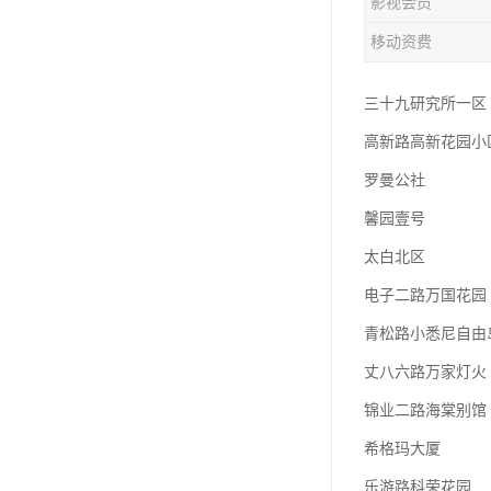
影视会员
移动资费
三十九研究所一区
高新路高新花园小
罗曼公社
馨园壹号
太白北区
电子二路万国花园
青松路小悉尼自由
丈八六路万家灯火
锦业二路海棠别馆
希格玛大厦
乐游路科荣花园