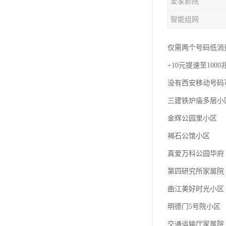
爱家影院
智能组网
仅需两个号码低消费
+10元提速至100
没有西安移动号码
三建铁炉庙多层小
金辉公园里小区
褐石公馆小区
真爱万科公园华府
第四研究所家属院
曲江美好时光小区
明德门5号院小区
交通运输厅家属院