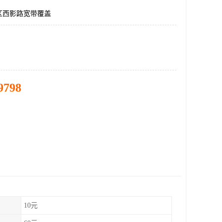
区西影路宽带覆盖
9798
10元