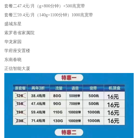
套餐二47.4元/月（g+800分钟）+500兆宽带
套餐三59.4元/月（140g+1100分钟）1000兆宽带
盛城东星
索罗巷省家属院
华龙家园
学府座安置楼
东南春晓
正信智能大厦