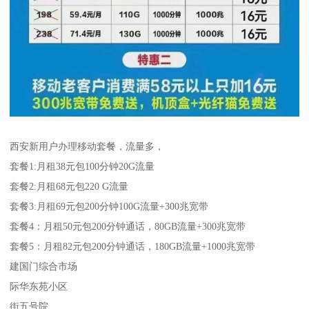
西安新用户办理移动套餐，流量多，
套餐1:月租38元包100分钟20G流量
套餐2:月租68元包220 G流量
套餐3:月租69元包200分钟100G流量+300兆宽带
套餐4：月租50元包200分钟通话，80GB流量+300兆宽带
套餐5：月租82元包200分钟通话，180GB流量+1000兆宽带
建国门综合市场
际华东苑小区
街五号院