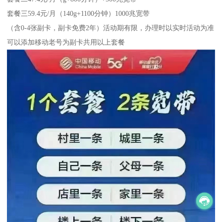
套餐三59.4元/月（140g+1100分钟）1000兆宽带
（含0-4张副卡，副卡免费2年）活动期有限，办理时以实时活动为准
可以添加移动老号为副卡共用以上套餐