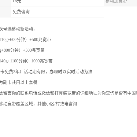
16元
移动加宽带
免费咨询
换号选移动新活动，
110g+600分钟）+500兆宽带
g+800分钟）+500兆宽带
40g+1100分钟）1000兆宽带
，副卡免费2年）活动期有限，办理时以实时活动为准
为副卡共用以上套餐
信留言你的联系电话或微信和打算装宽带的详细地址为你查询是否有中国
移动宽带覆盖区域，其他小区/村致电咨询