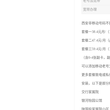
老号加宽带
宽带办理
西安非移动号码不
套餐一38.4元月/（
套餐二47.4元/月（
套餐三59.4元/月（1
（含0-4张副卡
可以添加移动老号
更多套餐致电或私
安装，以下是部分
交行家属院
银河怡园公馆
陕国投家属院小区