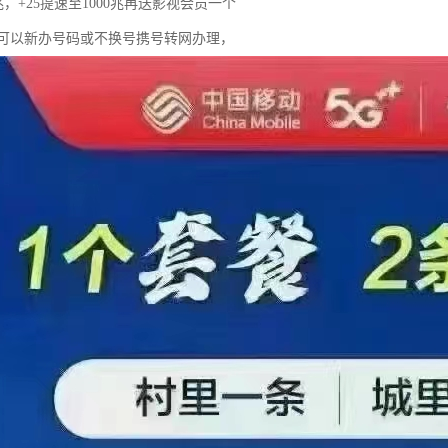
0兆，+25提速至1000兆再送影视会员一个
可以新办号码或不换号携号转网办理，