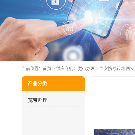
当前位置：
首页
>
供应商机
>
宽带办理
> 西安携号转网 西
产品分类
宽带办理