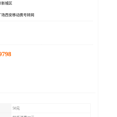
市新城区
广场西安移动携号转网
9798
50元