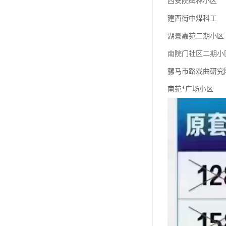
西安院碑林小区
建西街中煤科工
湖景嘉苑二期小区
南院门社区二期小
骡马市路戏曲研究
南苑*广场小区