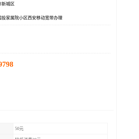
市新城区
国投家属院小区西安移动宽带办理
9798
50元