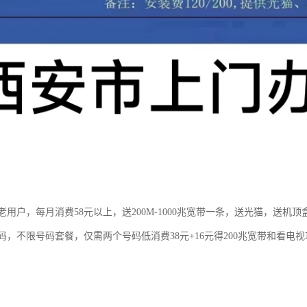
用户，每月消费58元以上，送200M-1000兆宽带一条，送光猫，送机顶
码，不限号码套餐，仅需两个号码低消费38元+16元得200兆宽带和看电