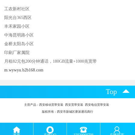
工农新村社区
阳光台365西区
丰禾家园小区
中海昆明路小区
金桥太阳岛小区
印刷厂家属院
月租82元包200分钟通话，180GB流量+1000兆宽带
m.wywyu.b2b168.com
Top
主营产品：
西安移动宽带安装 西安宽带安装 西安电信宽带安装
版权所有：西安市新城区赛派通讯商行
首页
在线QQ
15929969798
在线留言