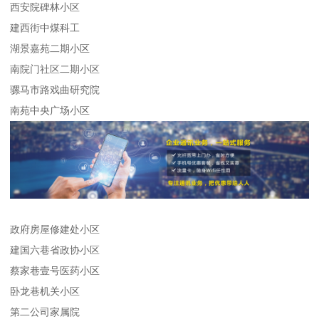
西安院碑林小区
建西街中煤科工
湖景嘉苑二期小区
南院门社区二期小区
骡马市路戏曲研究院
南苑中央广场小区
政府房屋修建处小区
建国六巷省政协小区
蔡家巷壹号医药小区
卧龙巷机关小区
第二公司家属院