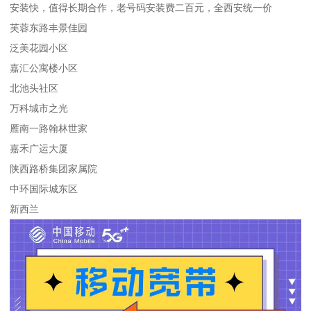
安装快，值得长期合作，老号码安装费二百元，全西安统一价
芙蓉东路丰景佳园
泛美花园小区
嘉汇公寓楼小区
北池头社区
万科城市之光
雁南一路翰林世家
嘉禾广运大厦
陕西路桥集团家属院
中环国际城东区
新西兰