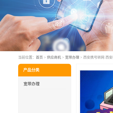
当前位置：
首页
>
供应商机
>
宽带办理
> 西安携号转网 西
产品分类
宽带办理