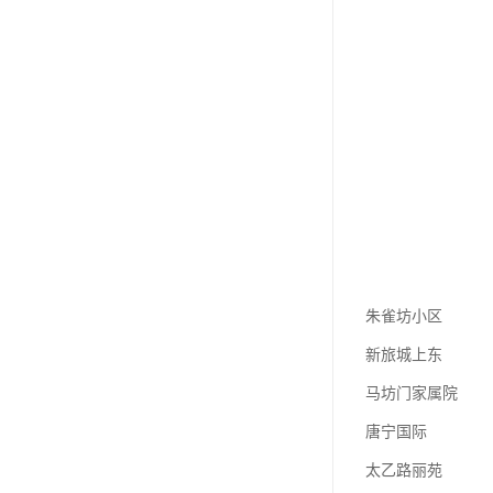
朱雀坊小区
新旅城上东
马坊门家属院
唐宁国际
太乙路丽苑