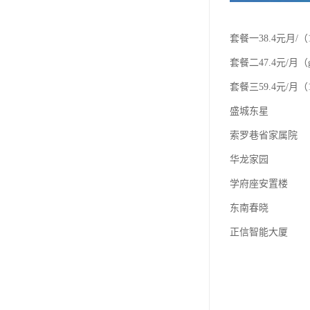
套餐一38.4元月/（
套餐二47.4元/月（
套餐三59.4元/月（1
盛城东星
索罗巷省家属院
华龙家园
学府座安置楼
东南春晓
正信智能大厦