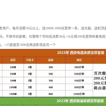
用户，每月消费58元以上，送200M-1000兆宽带一条，送光猫，送机顶
码，不限号码套餐，仅需两个号码低消费38元+16元得200兆宽带和看电
0兆，+25提速至1000兆再送影视会员一个