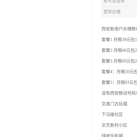
老号加宽带
宽带办理
西安新用户办理移
套餐1:月租38元包1
套餐2:月租68元包2
套餐3:月租69元包2
套餐4：月租50元包
套餐5：月租83元包
没有西安移动号码
文昌门古玩城
下马陵社区
文艺新村小区
绿地乐和城