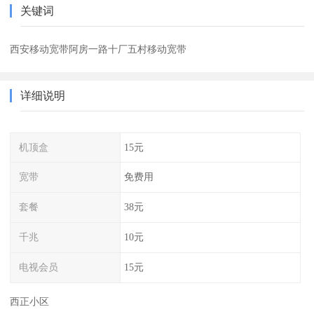
关键词
西安移动宽带阿房一路十厂五村移动宽带
详细说明
机顶盒
15元
宽带
免费用
套餐
38元
千兆
10元
电视会员
15元
西正小区