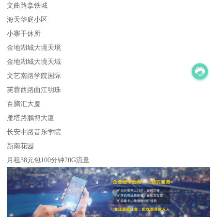
文曲路拿铁城
海天华庭小区
小寨干休所
金地湖城大境天境
金地湖城大境天域
文艺南路学院国际
芙蓉西路曲江明珠
百脑汇大厦
雁塔路鹏博大厦
长安中路音乐学院
新南花园
月租38元包100分钟20G流量