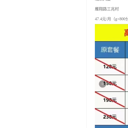
雁翔路三兆村
47.4元/月（g+80