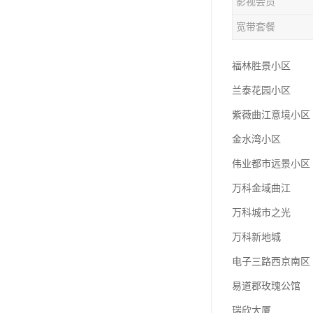
影视会员
宽带套餐
福林胜景小区
兰泰花园小区
紫薇曲江意境小区
金水湾小区
伟业都市远景小区
万科金域曲江
万科城市之光
万科新地城
电子三路西京南区
易道郡玫瑰公馆
瑞欣大厦