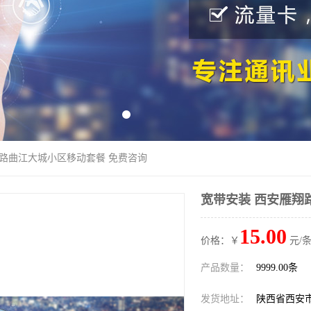
翔路曲江大城小区移动套餐 免费咨询
宽带安装 西安雁翔
15.00
价格：￥
元/条
产品数量：
9999.00条
发货地址：
陕西省西安