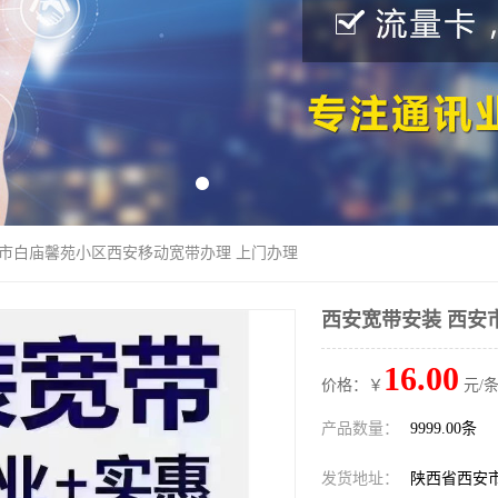
安市白庙馨苑小区西安移动宽带办理 上门办理
西安宽带安装 西安
16.00
价格：￥
元/条
产品数量：
9999.00条
发货地址：
陕西省西安