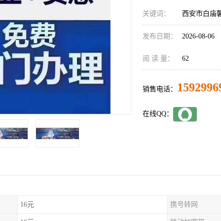
关键词：
西安市白庙
发布日期：
2026-08-06
阅 读 量：
62
1592996
销售电话：
在线QQ：
16元
携号转网