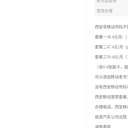
老号加宽带
宽带办理
西安非移动号码不
套餐一38.4元月/（
套餐二47.4元/月（
套餐三59.4元/月（1
（含0-4张副卡
可以添加移动老号
没有西安移动号码
西安移动宽带套餐
办理电话，西安移
旅游汽车公司北院
湖景嘉苑