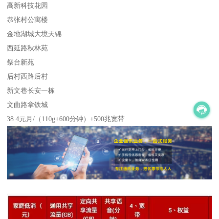
高新科技花园
恭张村公寓楼
金地湖城大境天锦
西延路秋林苑
祭台新苑
后村西路后村
新文巷长安一栋
文曲路拿铁城
38.4元月/（110g+600分钟）+500兆宽带