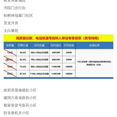
教育局家属院
书院门步行街
柏树林端履门社区
景龙洋房
太白馨苑
政府房屋修建处小区
建国六巷省政协小区
蔡家巷壹号医药小区
卧龙巷机关小区