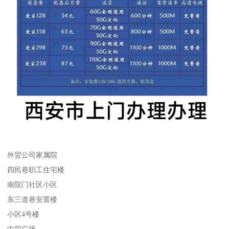
外贸公司家属院
四民巷职工住宅楼
南院门社区小区
东三道巷安置楼
小区4号楼
中贸广场