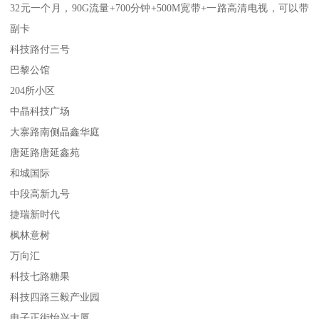
32元一个月，90G流量+700分钟+500M宽带+一路高清电视，可以带
副卡
科技路付三号
巴黎公馆
204所小区
中晶科技广场
大寨路南侧晶鑫华庭
唐延路唐延鑫苑
和城国际
中段高新九号
捷瑞新时代
枫林意树
万向汇
科技七路糖果
科技四路三毅产业园
电子正街怡兴大厦