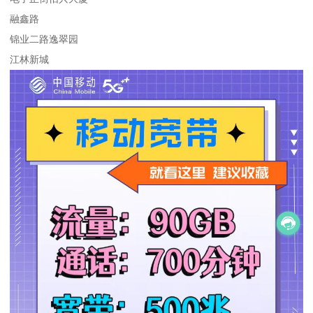
融鑫路
锦业二路逸翠园
江林新城