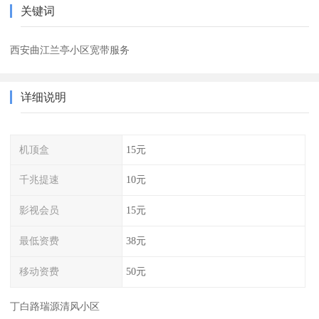
关键词
西安曲江兰亭小区宽带服务
详细说明
机顶盒
15元
千兆提速
10元
影视会员
15元
最低资费
38元
移动资费
50元
丁白路瑞源清风小区