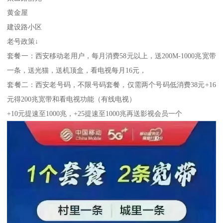
黄金屋
建设路小区
老号政策↓
套餐一：西安移动老用户，每月消费58元以上，送200M-1000兆宽带
一条，送光猫，送机顶盒，看电视每月16元，
套餐二：西安老号码，不限号码套餐，仅需两个号码低消费38元+16
元得200兆宽带和看电视功能（有线电视）
+10元提速至1000兆，+25提速至1000兆再送影视会员一个