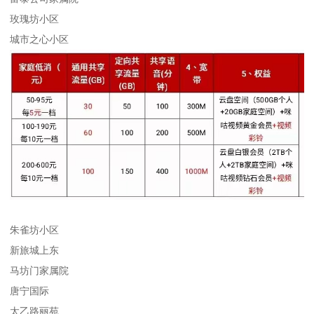
玫瑰坊小区
城市之心小区
朱雀坊小区
新旅城上东
马坊门家属院
唐宁国际
太乙路丽苑