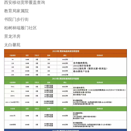
西安移动宽带覆盖查询
教育局家属院
书院门步行街
柏树林端履门社区
景龙洋房
太白馨苑