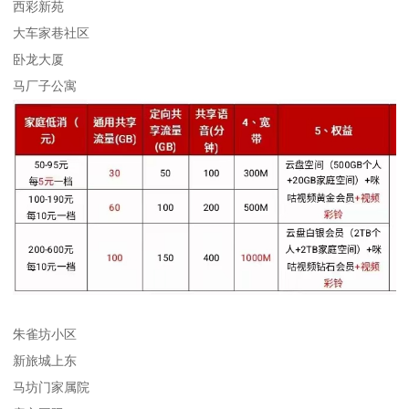
西彩新苑
大车家巷社区
卧龙大厦
马厂子公寓
朱雀坊小区
新旅城上东
马坊门家属院