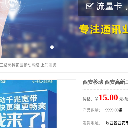
新三路高科花园移动网络 上门服务
西安移动 西安高新
15.00
价格：￥
元/条
产品数量：
9999.00条
发货地址：
陕西省西安