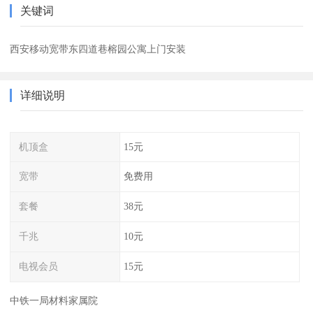
关键词
西安移动宽带东四道巷榕园公寓上门安装
详细说明
机顶盒
15元
宽带
免费用
套餐
38元
千兆
10元
电视会员
15元
中铁一局材料家属院