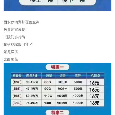
西安移动宽带覆盖查询
教育局家属院
书院门步行街
柏树林端履门社区
景龙洋房
太白馨苑