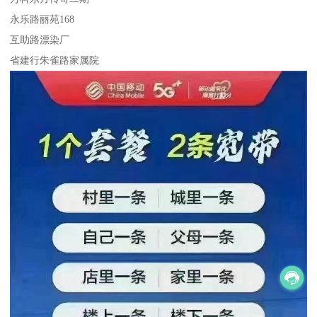
永乐路丽苑168
互助路漂染厂
省建行朱雀路家属院