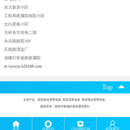
光大新居小区
工程局家属院南院小区
太白星座小区
万科东方传奇二期
永乐路丽苑168
互助路漂染厂
省建行朱雀路家属院
m.wywyu.b2b168.com
Top
主营产品：
西安移动宽带安装 西安宽带安装 西安电信宽带安装
版权所有：西安市新城区赛派通讯商行
首页
在线QQ
15929969798
在线留言