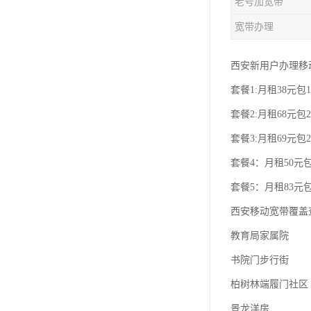
老号加宽带
宽带办理
西安新用户办理移
套餐1:月租38元包1
套餐2:月租68元包2
套餐3:月租69元包2
套餐4：月租50元包
套餐5：月租83元包
西安移动宽带覆盖
教育局家属院
书院门步行街
柏树林端履门社区
景龙洋房