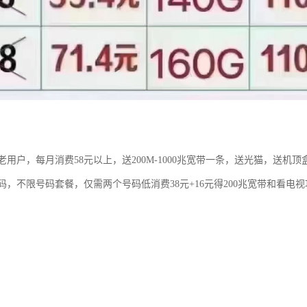
用户，每月消费58元以上，送200M-1000兆宽带一条，送光猫，送机顶
码，不限号码套餐，仅需两个号码低消费38元+16元得200兆宽带和看电