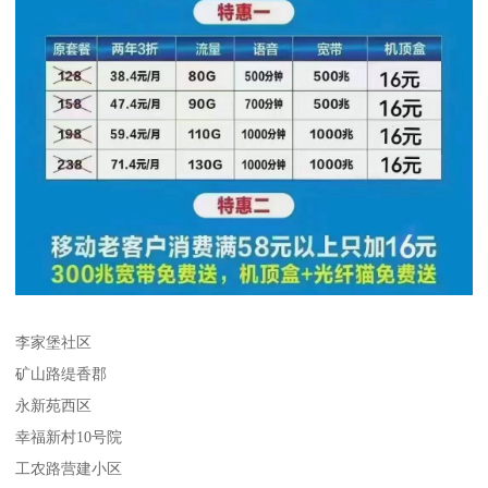
李家堡社区
矿山路缇香郡
永新苑西区
幸福新村10号院
工农路营建小区