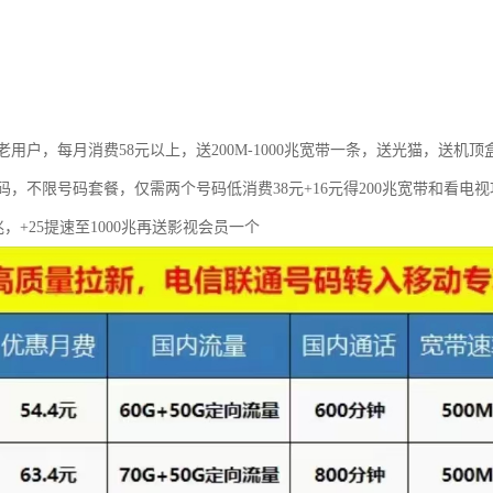
用户，每月消费58元以上，送200M-1000兆宽带一条，送光猫，送机顶
码，不限号码套餐，仅需两个号码低消费38元+16元得200兆宽带和看电
0兆，+25提速至1000兆再送影视会员一个