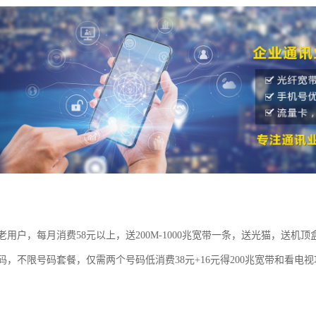
用户，每月消费58元以上，送200M-1000兆宽带一条，送光猫，送机顶
码，不限号码套餐，仅需两个号码低消费38元+16元得200兆宽带和看电