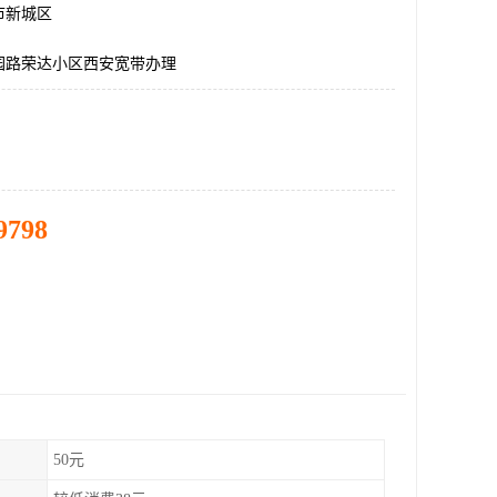
市新城区
园路荣达小区西安宽带办理
9798
50元