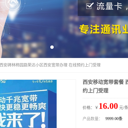
 西安碑林柿园路荣达小区西安宽带办理 在线预约上门受理
西安移动宽带套餐 
约上门受理
16.00
价格：￥
元/条
产品数量：
9999.00条