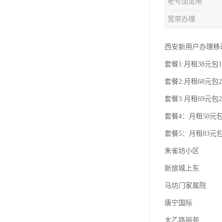
老号加宽带
宽带办理
西安新用户办理移
套餐1:月租38元包1
套餐2:月租68元包2
套餐3:月租69元包2
套餐4：月租50元包
套餐5：月租83元包
朱雀坊小区
新旅城上东
马坊门家属院
唐宁国际
太乙路丽苑