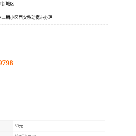
市新城区
达二期小区西安移动宽带办理
9798
50元