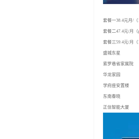
套餐一38.4元月/（
套餐二47.4元/月（
套餐三59.4元/月（1
盛城东星
索罗巷省家属院
华龙家园
学府座安置楼
东南春晓
正信智能大厦