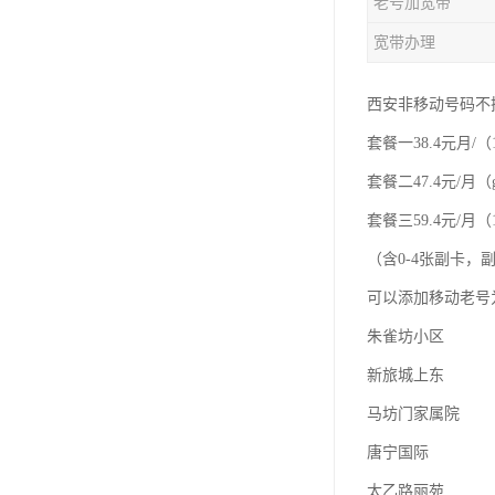
老号加宽带
宽带办理
西安非移动号码不
套餐一38.4元月/（
套餐二47.4元/月（
套餐三59.4元/月（1
（含0-4张副卡
可以添加移动老号
朱雀坊小区
新旅城上东
马坊门家属院
唐宁国际
太乙路丽苑