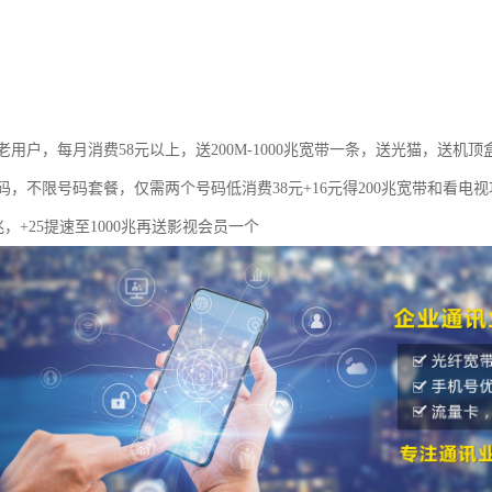
用户，每月消费58元以上，送200M-1000兆宽带一条，送光猫，送机顶
码，不限号码套餐，仅需两个号码低消费38元+16元得200兆宽带和看电
0兆，+25提速至1000兆再送影视会员一个