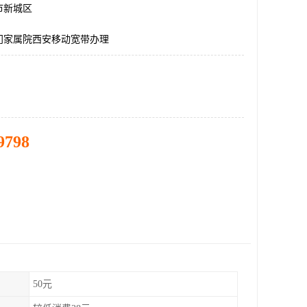
市新城区
门家属院西安移动宽带办理
9798
50元