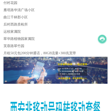
付村花园
雁塔路华清广场小区
曲江千林郡小区
后村西路质检所
运校家属院
翠华路植物园家属院
芙蓉路翠竹园
月租50元包200分钟通话，80GB流量+300兆宽带