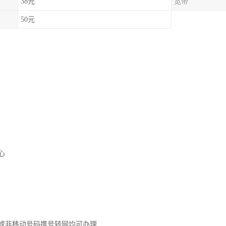
38元
宽带
50元
心
或非移动号码携号转网均可办理