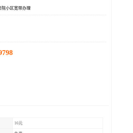
号院小区宽带办理
9798
16元