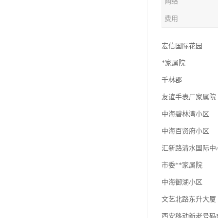
网络
费用
宏信国际花园
*家属院
千林郡
友谊手表厂家属院
中海碧林湾小区
中海百贤府小区
汇新路清水国际中
市委**家属院
中海御湖小区
文艺北路东升大厦
西安移动新老号码