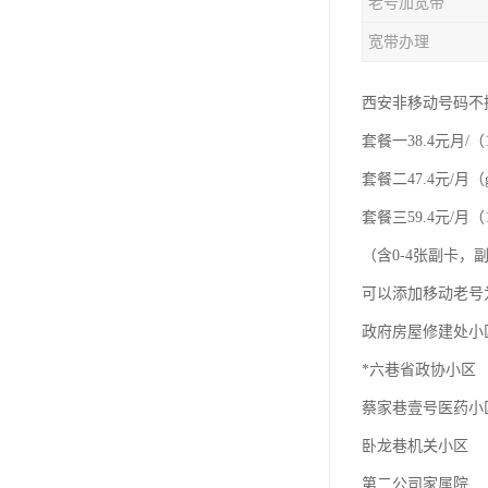
老号加宽带
宽带办理
西安非移动号码不
套餐一38.4元月/（
套餐二47.4元/月（
套餐三59.4元/月（1
（含0-4张副卡
可以添加移动老号
政府房屋修建处小
*六巷省政协小区
蔡家巷壹号医药小
卧龙巷机关小区
第二公司家属院