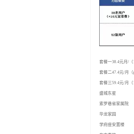
套餐一38.4元月/（
套餐二47.4元/月（
套餐三59.4元/月（1
盛城东星
索罗巷省家属院
华龙家园
学府座安置楼