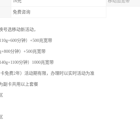
16元
移动加宽带
免费咨询
换号选移动新活动，
110g+600分钟）+500兆宽带
g+800分钟）+500兆宽带
40g+1100分钟）1000兆宽带
，副卡免费2年）活动期有限，办理时以实时活动为准
为副卡共用以上套餐
区
区