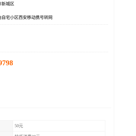
市新城区
由自宅小区西安移动携号转网
9798
50元