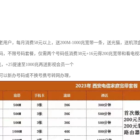
用户，每月消费58元以上，送200M-1000兆宽带一条，送光猫，送机顶
码，不限号码套餐，仅需两个号码低消费38元+16元得200兆宽带和看电
0兆，+25提速至1000兆再送影视会员一个
可以新办号码或不换号携号转网办理，