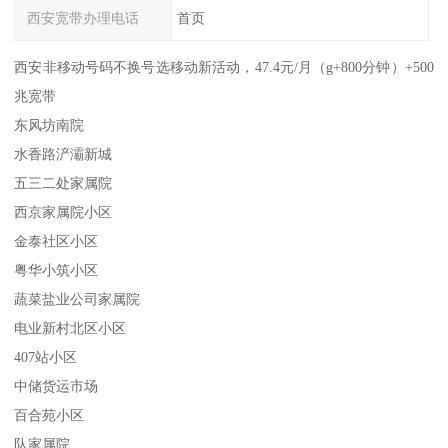
西安宽带办理电话
首页
西安非移动号码不换号选移动新活动，47.4元/月（g+800分钟）+500
兆宽带
东风坊南院
水香路浐灞新城
五三二处家属院
西京家属院小区
金泰社区小区
粤华小筑小区
蔬菜盐业公司家属院
电业新村北区小区
407站小区
中储货运市场
百合苑小区
队家属院