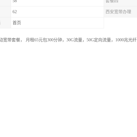
58
套餐四
62
西安宽带办理
话
首页
宽带套餐， 月租65元包300分钟，30G流量，50G定向流量，1000兆光纤