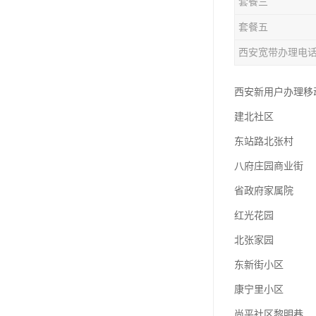
套餐三
套餐五
西安宽带办理电
西安新用户办理移动
建北社区
东站路北张村
八府庄园商业街
省政府家属院
红光花园
北张家园
东新街小区
康宁里小区
尚平社区黎明巷