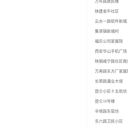
万年路居民楼
陕建金牛社区
云水一路软件新城
集贤镇新城村
福乐公司家属院
西安华山手机广场
陕钢咸宁路社区南
万寿路东方厂家属
长荣路灞业大境
昆仑小区十五街坊
昆仑16号楼
伞塔路东窑坊
东六路卫民小区